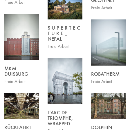
GEÖFFNET
Freie Arbeit
Freie Arbeit
S U P E R T E C
T U R E _
NEPAL
Freie Arbeit
MKM
ROBATHERM
DUISBURG
Freie Arbeit
Freie Arbeit
L’ARC DE
TRIOMPHE,
WRAPPED
DOLPHIN
RÜCKFAHRT