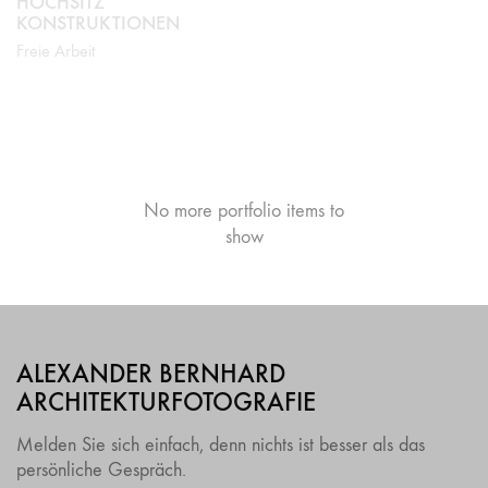
KONSTRUKTIONEN
Freie Arbeit
9 VON 18.000
BUNKERN
KATHEDRALEN
Freie Arbeit
VON OSTRAVA
Freie Arbeit
No more portfolio items to
Show More
show
ALEXANDER BERNHARD
ARCHITEKTURFOTOGRAFIE
Melden Sie sich einfach, denn nichts ist besser als das
persönliche Gespräch.